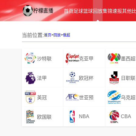
首页
足球
篮球
回放
集锦
速报
其他
当前位置:
>
>
首页
回放
俄超
沙特联
克亚甲
墨西超
法甲
欧冠杯
日职联
英冠
世亚预
乌克超
NBA
CBA
欧国联