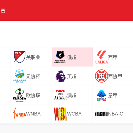
比赛
美职业
俄超
西甲
足协杯
英超
西协甲
欧协联
澳超
意甲
WNBA
WCBA
NBA-G