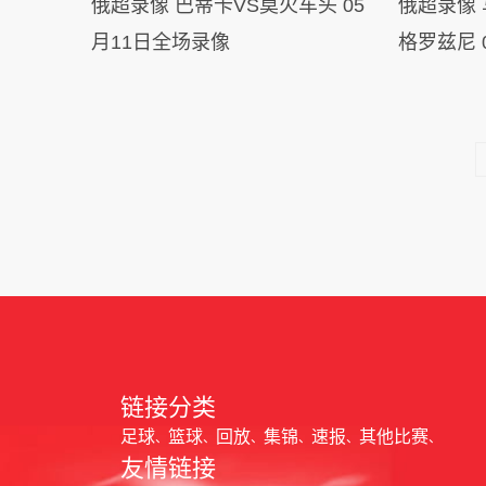
俄超录像 巴蒂卡VS莫火车头 05
俄超录像 马哈奇卡拉迪纳摩VS
月11日全场录像
格罗兹尼 
链接分类
足球
篮球
回放
集锦
速报
其他比赛
友情链接