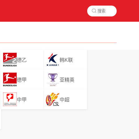

德乙
韩K联
德甲
亚精英
中甲
中超