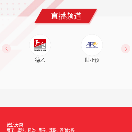
直播频道


德乙
世亚预
链接分类
足球
篮球
回放
集锦
速报
其他比赛