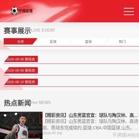
赛事展示
LIVE EVENT
全部
足球
篮球
热门
2026-08-08 赛程表
2026-08-09 赛程表
2026-08-10 赛程表
热点新闻
Hot NEWS
【精彩资讯】山东男篮官宣：球队与陶汉林、高诗岩、陈培东完成续
【精彩资讯】山东男篮官宣：球队与陶汉林、高诗
岩、陈培东完成续约,篮球,CBA,中国篮球,山东。欢
[2026-07-24]
迎收藏本站，24小时为你更新最新的足球，篮球体
阅读(4002)