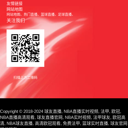
友情链接
网站地图
网站地图
热门直播
篮球直播
足球直播
关注我们
扫描上方二维码
Copyright © 2018-2024 球友直播, NBA直播实时视频, 法甲, 欧冠,
NBA直播高清观看, 球友直播官网, NBA实时视频, 法甲球友, 欧冠高
清, NBA球友直播, 高清欧冠观看, 免费法甲, 篮球实时直播, 球友官网