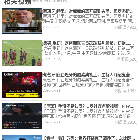
相关视频
RELATED VIDEOS
[西班牙]特里：对库库的离开感到失望，但罗杰斯的到来又让我期
[西班牙]特里：对库库的离开感到失望，但罗杰斯的
到来又让我期待,英超,切尔西,Z原创,皇家马德里,阿斯
顿维拉,足球,西班牙,世界杯,精彩体育剪辑视频在线播
阅读(4921)
[2026-07-23]
放。本站提供最全的篮球视频足球视频,集锦,录像。
[集锦]重罚！定南赣联官员踩踏裁判脚部，罚款11万+禁止入场
[集锦]重罚！定南赣联官员踩踏裁判脚部，罚款11万
+禁止入场7个月,中甲,中国足球,定南赣联,宁波,足球,
精彩体育剪辑视频在线播放。本站提供最全的篮球视
阅读(526)
[2026-07-23]
频足球视频,集锦,录像。
[葡萄牙]在西班牙的颁奖典礼上，主持人介绍皮诺时嘲讽C罗
[葡萄牙]在西班牙的颁奖典礼上，主持人介绍皮诺时
嘲讽C罗,世界杯,西班牙,C罗,Z原创,利雅得胜利,葡萄
牙,足球,精彩体育剪辑视频在线播放。本站提供最全
阅读(1087)
[2026-07-21]
的篮球视频足球视频,集锦,录像。
【足球】手滑还是认同？C罗社媒点赞视频：FIFA想把冠军送给
【足球】手滑还是认同？C罗社媒点赞视频：FIFA想
把冠军送给梅西,Z原创,世界杯,足球,精彩体育剪辑视
频在线播放。本站提供最全的篮球视频足球视频,集
阅读(2916)
[2026-07-21]
锦,录像。
【值得一看】苏醒：世界杯结束了清净了，总比踢到一半就淘汰的那