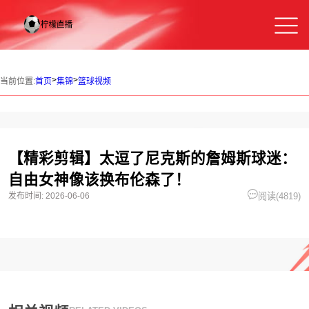
>
>
当前位置:
首页
集锦
篮球视频
【精彩剪辑】太逗了尼克斯的詹姆斯球迷：
自由女神像该换布伦森了！
发布时间:
2026-06-06
阅读(
4819)